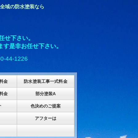
全域の防水塗装なら
任せ下さい。
ます是非お任せ下さい。
0-44-1226
料金
防水塗装工事一式料金
料金
部分塗装A
介
色決めのご提案
アフターは