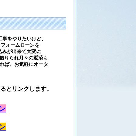
工事をやりたいけど、
リフォームローンを
込みが出来て大変に
が借りられ
月々の返済も
れば、お気軽に
オータ
するとリンクします。
ン
ン