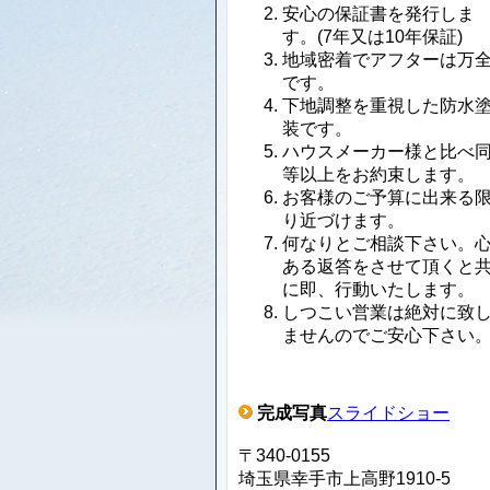
安心の保証書を発行しま
す。(7年又は10年保証)
地域密着でアフターは万
です。
下地調整を重視した防水
装です。
ハウスメーカー様と比べ
等以上をお約束します。
お客様のご予算に出来る
り近づけます。
何なりとご相談下さい。
ある返答をさせて頂くと
に即、行動いたします。
しつこい営業は絶対に致
ませんのでご安心下さい
完成写真
スライドショー
〒340-0155
埼玉県幸手市上高野1910-5