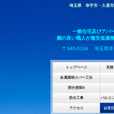
埼玉県 幸手市・久喜市・杉戸
一般住宅及びアパ
腕の良い職人が激安低価格
〒340-0155 埼玉県幸
トップページ
見積
金属屋根カバー工法
部分塗装B
防水工事
パルコ
アクセス
お支