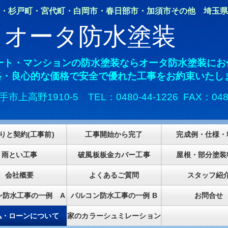
町・宮代町・白岡市・春日部市・加須市その他 埼玉県
オータ防水塗装
ート・マンションの防水塗装ならオータ防水塗装にお
・良心的な価格で安全で優れた工事をお約束いたし
手市上高野1910-5
TEL：0480-44-1226 FAX：048
りと契約(工事前)
工事開始から完了
完成例・仕様・
雨とい工事
破風板板金カバー工事
屋根・部分塗装
会社概要
よくあるご質問
スタッフ紹
ン防水工事の一例 A
パルコン防水工事の一例 B
お問合せ
払・ローンについて
家のカラーシュミレーション