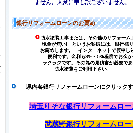
ま
せん。大変に申し
訳
ございません。
全
銀行リフォームローンのお薦め
塗
防水塗装工事または、その他のリフォーム
同
現金が無い!
というお客様
には、銀行様
お薦めします。 インターネットで
仮申し
限
便利です。金利も3%～5%程度でお金
ラクラクです。
その為の見積書が必要であ
心
防水塗装をご利用下さい。
共
し
県内各銀行リフォームローンにクリック
。
埼玉りそな銀行リフォームロー
武蔵野銀行リフォームロー