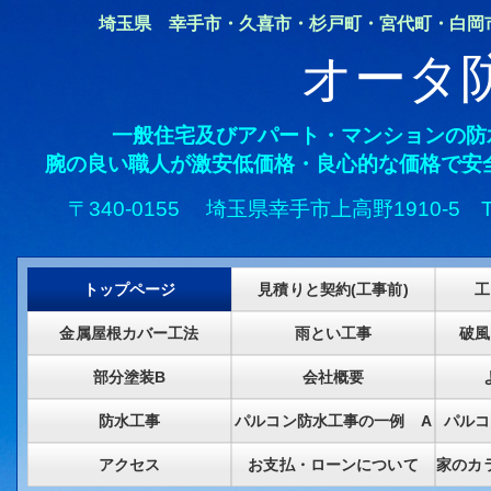
埼玉県 幸手市・久喜市・杉戸町・宮代町・白岡市・
オータ
一般住宅及びアパート・マンションの防
腕の良い職人が激安低価格・良心的な価格で安
〒340-0155 埼玉県幸手市上高野1910-5
トップページ
見積りと契約(工事前)
工
金属屋根カバー工法
雨とい工事
破風
部分塗装B
会社概要
防水工事
パルコン防水工事の一例 A
パルコ
アクセス
お支払・ローンについて
家のカ