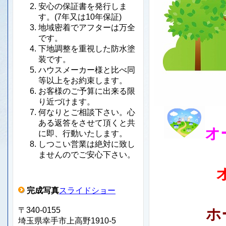
安心の保証書を発行しま
す。(7年又は10年保証)
地域密着でアフターは万全
です。
下地調整を重視した防水塗
装です。
ハウスメーカー様と比べ同
等以上をお約束します。
お客様のご予算に出来る限
り近づけます。
何なりとご相談下さい。心
ある返答をさせて頂くと共
オ
に即、行動いたします。
しつこい営業は絶対に致し
ませんのでご安心下さい。
完成写真
スライドショー
〒340-0155
ホーム
埼玉県幸手市上高野1910-5