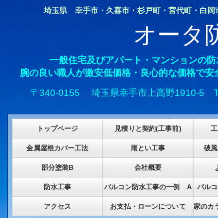
埼玉県 幸手市・久喜市・杉戸町・宮代町・白岡市・
オータ
一般住宅及びアパート・マンションの防
腕の良い職人が激安低価格・良心的な価格で安
〒340-0155 埼玉県幸手市上高野1910-5
トップページ
見積りと契約(工事前)
工
金属屋根カバー工法
雨とい工事
破風
部分塗装B
会社概要
防水工事
パルコン防水工事の一例 A
パルコ
アクセス
お支払・ローンについて
家のカ