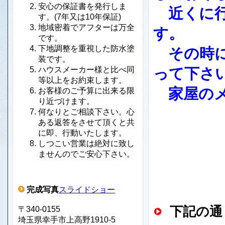
安心の保証書を発行しま
近くに行
す。(7年又は10年保証)
地域密着でアフターは万全
す。
です。
下地調整を重視した防水塗
その時に
装です。
って下さ
ハウスメーカー様と比べ同
等以上をお約束します。
家屋のメ
お客様のご予算に出来る限
り近づけます。
何なりとご相談下さい。心
ある返答をさせて頂くと共
に即、行動いたします。
しつこい営業は絶対に致し
ませんのでご安心下さい。
完成写真
スライドショー
下記の通
〒340-0155
埼玉県幸手市上高野1910-5