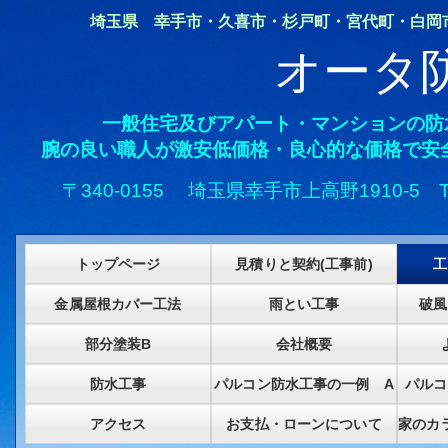
埼玉県 幸手市・久喜市・杉戸町・宮代町・白岡市・
オータ
一般住宅及びアパート・マンションの防
腕の良い職人が激安低価格・良心的な価格で安
〒340-0155 埼玉県幸手市上高野1910-5
トップページ
見積りと契約(工事前)
工
金属屋根カバー工法
雨とい工事
破風
部分塗装B
会社概要
防水工事
パルコン防水工事の一例 A
パルコ
アクセス
お支払・ローンについて
家のカ