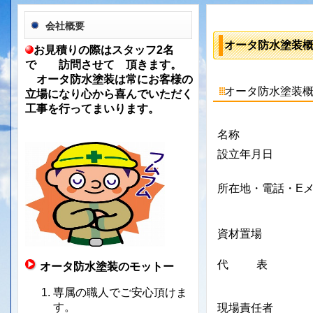
会社概要
オータ防水塗装
お見積りの際はスタッフ2名
で 訪問させて 頂きます。
オータ防水塗装は常にお客様の
オータ防水塗装概
立場になり心から喜んでいただく
工事を行ってまいります。
名称
設立年月日
所在地・電話・E
資材置場
代 表
オータ防水塗装のモットー
専属の職人でご安心頂けま
す。
現場責任者