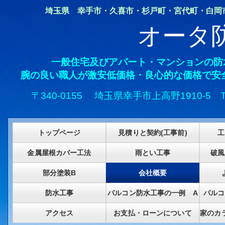
埼玉県 幸手市・久喜市・杉戸町・宮代町・白岡市・
オータ
一般住宅及びアパート・マンションの防
腕の良い職人が激安低価格・良心的な価格で安
〒340-0155 埼玉県幸手市上高野1910-5
トップページ
見積りと契約(工事前)
工
金属屋根カバー工法
雨とい工事
破風
部分塗装B
会社概要
防水工事
パルコン防水工事の一例 A
パルコ
アクセス
お支払・ローンについて
家のカ