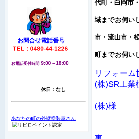
代町・白岡市
そ
域までお伺い
そ
市・流山市・
お問合せ電話番号
茨
TEL：0480-44-1226
町まで
お伺い
9:00～18:00
お電話受付時間
リフォ
(株)SR工業
休日：なし
板金樋
(株)様
屋根樋
あなたの町の外壁塗装屋さん
事 石塚