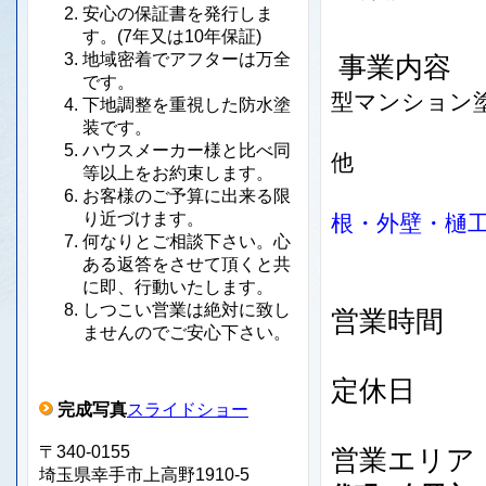
安心の保証書を発行しま
す。(7年又は10年保証)
地域密着でアフターは万全
事
です。
型マンション
下地調整を重視した防水塗
装です。
ウレタン
ハウスメーカー様と比べ同
他
等以上をお約束します。
外装
お客様のご予算に出来る限
り近づけます。
根・外壁・樋工
何なりとご相談下さい。心
ある返答をさせて頂くと共
に即、行動いたします。
しつこい営業は絶対に致し
営業時
ませんのでご安心下さい。
定
完成写真
スライドショー
〒340-0155
営
埼玉県幸手市上高野1910-5